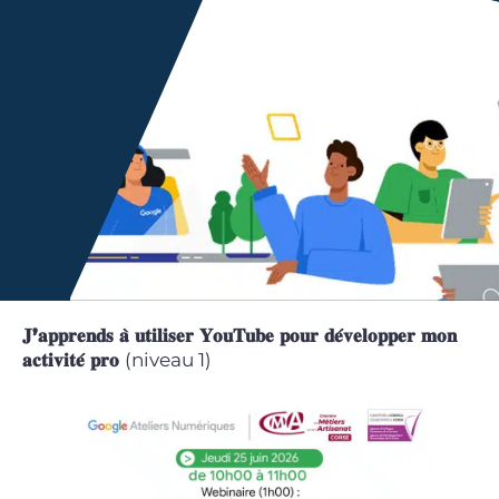
𝐉’𝐚𝐩𝐩𝐫𝐞𝐧𝐝𝐬 𝐚̀ 𝐮𝐭𝐢𝐥𝐢𝐬𝐞𝐫 𝐘𝐨𝐮𝐓𝐮𝐛𝐞 𝐩𝐨𝐮𝐫 𝐝𝐞́𝐯𝐞𝐥𝐨𝐩𝐩𝐞𝐫 𝐦𝐨𝐧
𝐚𝐜𝐭𝐢𝐯𝐢𝐭𝐞́ 𝐩𝐫𝐨
(niveau 1)