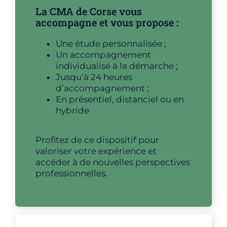
La CMA de Corse vous
accompagne et vous propose :
Une étude personnalisée ;
Un accompagnement
individualisé à la démarche ;
Jusqu’à 24 heures
d’accompagnement ;
En présentiel, distanciel ou en
hybride
Profitez de ce dispositif pour
valoriser votre expérience et
accéder à de nouvelles perspectives
professionnelles.