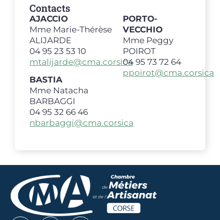
Contacts
AJACCIO
PORTO-
Mme Marie-Thérèse
VECCHIO
ALIJARDE
Mme Peggy
04 95 23 53 10
POIROT
mtalijarde@cma.corsica
04 95 73 72 64
ppoirot@cma.corsica
BASTIA
Mme Natacha
BARBAGGI
04 95 32 66 46
nbarbaggi@cma.corsica