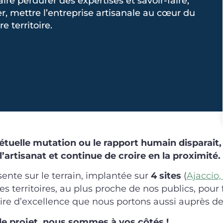
faire perdurer des expertises et savoir-faire,
, mettre l’entreprise artisanale au cœur du
territoire.
uelle mutation ou le rapport humain disparait,
artisanat et continue de croire en la proximité.
ente sur le terrain, implantée sur
4 sites
(
Ajaccio,
es territoires, au plus proche de nos publics, pour
aire d’excellence que nous portons aussi auprès des
de projet, nous sommes à vos côtés !