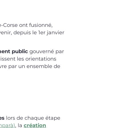
-Corse ont fusionné,
nir, depuis le 1er janvier
ment public
gouverné par
nissent les orientations
vre par un ensemble de
es
lors de chaque étape
mparà)
, la
création