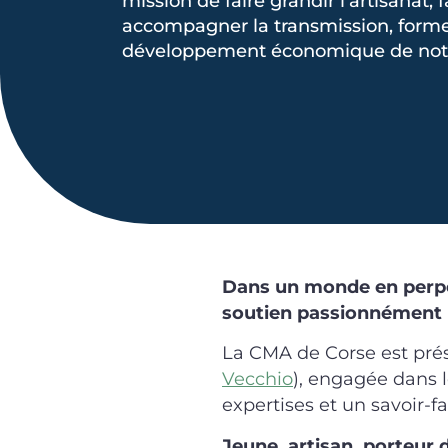
mission de faire grandir l’artisanat, 
accompagner la transmission, former
développement économique de notre 
Dans un monde en perpét
soutien passionnément l’
La CMA de Corse est prés
Vecchio
), engagée dans l
expertises et un savoir-f
Jeune, artisan, porteur 