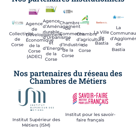
Agence
Chambre
Agence
d’Aménagement
La
de
de
durable,
La Ville
Communau
Commerce
Collectivité
Chambre
Développement
d’Urbanisme
de
d’Agglomér
et
de
d’agriculture
Économique
et
Bastia
de
d’Industrie
Corse
de
de la
d’Energie
Bastia
de la
Corse
Corse
de la
Corse
(ADEC)
Corse
Nos partenaires du réseau des
Chambres de Métiers
Institut pour les savoir-
Institut Supérieur des
faire français
Métiers (ISM)