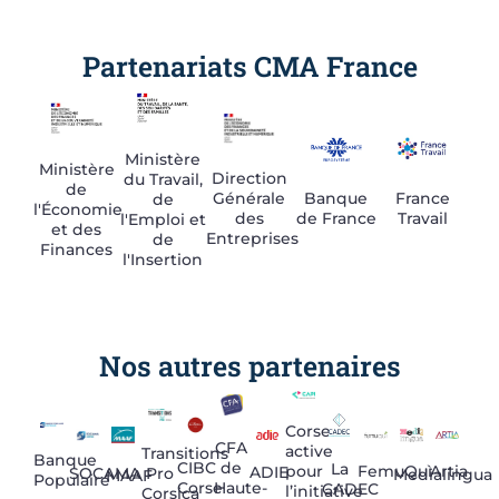
Partenariats CMA France
Ministère
Ministère
Direction
du Travail,
de
Générale
France
Banque
de
l'Économie
des
Travail
de France
l'Emploi et
et des
Entreprises
de
Finances
l'Insertion
Nos autres partenaires
Corse
CFA
active
Transitions
Banque
CIBC
de
La
pour
Artia
FemuQuì
ADIE
Pro
SOCAMA
Medialingua
MAAF
Populaire
Corse
Haute-
CADEC
l’initiative
Corsica