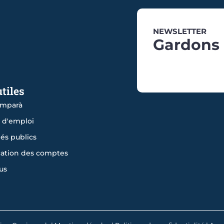
NEWSLETTER
Gardons 
utiles
mparà
s d'emploi
és publics
cation des comptes
us