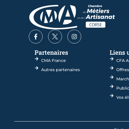
Partenaires
Liens 
CMA France
CFA A
Autres partenaires
Offre
March
Publi
Vos él