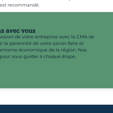
, est recommandé.
ns avec vous
ission de votre entreprise avec la CMA de
ir la pérennité de votre savoir-faire et
namisme économique de la région. Nos
à pour vous guider à chaque étape.