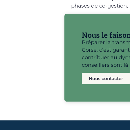
phases de co-gestion
Nous le faiso
Préparer la transm
Corse, c’est garant
contribuer au dy
conseillers sont l
Nous contacter