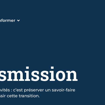
informer
smission
ités : c’est préserver un savoir-faire
ir cette transition.