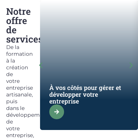
Notre
offre
de
services
De la
formation
à la
création
de
votre
À vos côtés pour gérer et
entreprise
développer votre
artisanale,
entreprise
puis
dans le
développement
de
votre
entreprise,