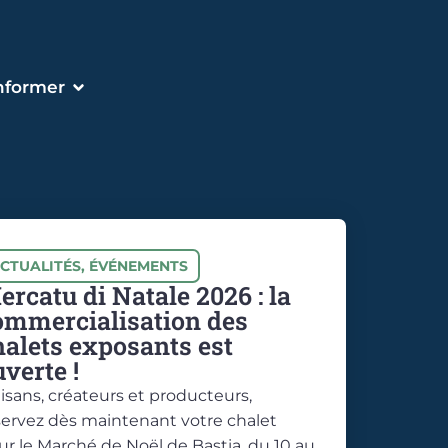
informer
CTUALITÉS
,
ÉVÉNEMENTS
ercatu di Natale 2026 : la
ommercialisation des
halets exposants est
verte !
tisans, créateurs et producteurs,
servez dès maintenant votre chalet
ur le Marché de Noël de Bastia, du 10 au