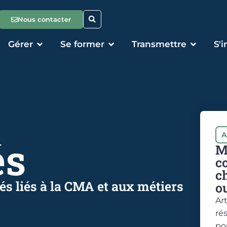
Nous contacter
Gérer
Se former
Transmettre
S'
A
és
M
c
c
tés liés à la CMA et aux métiers
ou
Ar
ré
po