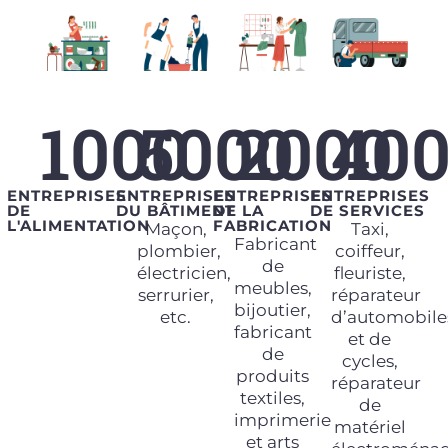
1000
5000
2000
40
ENTREPRISES
ENTREPRISES
ENTREPRISES
ENTREPRISES
DE
DU BÂTIMENT
DE LA
DE SERVICES
L'ALIMENTATION
FABRICATION
Maçon,
Taxi,
Fabricant
plombier,
coiffeur,
de
électricien,
fleuriste,
meubles,
serrurier,
réparateur
bijoutier,
etc.
d’automobile
fabricant
et de
de
cycles,
produits
réparateur
textiles,
de
imprimerie
matériel
et arts