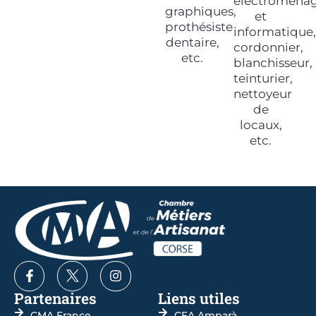
électroména
graphiques,
et
prothésiste
informatique,
dentaire,
cordonnier,
etc.
blanchisseur,
teinturier,
nettoyeur
de
locaux,
etc.
Partenaires
Liens utiles
CMA France
CFA Amparà